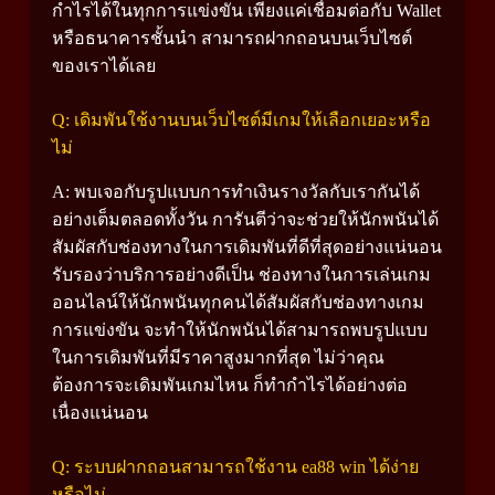
กำไรได้ในทุกการแข่งขัน เพียงแค่เชื่อมต่อกับ Wallet
หรือธนาคารชั้นนำ สามารถฝากถอนบนเว็บไซต์
ของเราได้เลย
Q: เดิมพันใช้งานบนเว็บไซต์มีเกมให้เลือกเยอะหรือ
ไม่
A: พบเจอกับรูปแบบการทำเงินรางวัลกับเรากันได้
อย่างเต็มตลอดทั้งวัน การันตีว่าจะช่วยให้นักพนันได้
สัมผัสกับช่องทางในการเดิมพันที่ดีที่สุดอย่างแน่นอน
รับรองว่าบริการอย่างดีเป็น ช่องทางในการเล่นเกม
ออนไลน์ให้นักพนันทุกคนได้สัมผัสกับช่องทางเกม
การแข่งขัน จะทำให้นักพนันได้สามารถพบรูปแบบ
ในการเดิมพันที่มีราคาสูงมากที่สุด ไม่ว่าคุณ
ต้องการจะเดิมพันเกมไหน ก็ทำกำไรได้อย่างต่อ
เนื่องแน่นอน
Q: ระบบฝากถอนสามารถใช้งาน ea88 win ได้ง่าย
หรือไม่