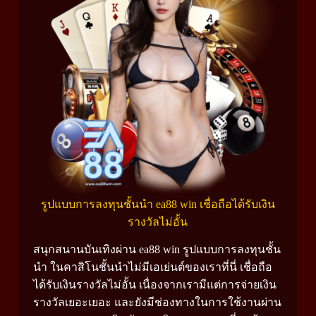
รูปแบบการลงทุนชั้นนำ ea88 win เชื่อถือได้รับเงิน
รางวัลไม่อั้น
สนุกสนานบันเทิงผ่าน ea88 win รูปแบบการลงทุนชั้น
นำ ในคาสิโนชั้นนำไม่มีเอเย่นต์ของเราที่นี่ เชื่อถือ
ได้รับเงินรางวัลไม่อั้น เนื่องจากเรามีแต่การจ่ายเงิน
รางวัลเยอะเยอะ และยังมีช่องทางในการใช้งานผ่าน