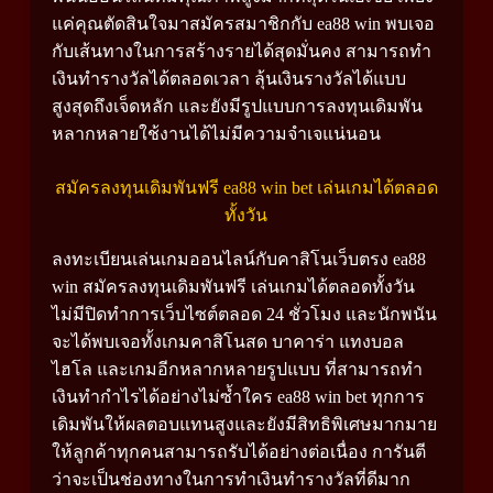
แค่คุณตัดสินใจมาสมัครสมาชิกกับ ea88 win พบเจอ
กับเส้นทางในการสร้างรายได้สุดมั่นคง สามารถทำ
เงินทำรางวัลได้ตลอดเวลา ลุ้นเงินรางวัลได้แบบ
สูงสุดถึงเจ็ดหลัก และยังมีรูปแบบการลงทุนเดิมพัน
หลากหลายใช้งานได้ไม่มีความจำเจแน่นอน
สมัครลงทุนเดิมพันฟรี ea88 win bet เล่นเกมได้ตลอด
ทั้งวัน
ลงทะเบียนเล่นเกมออนไลน์กับคาสิโนเว็บตรง ea88
win สมัครลงทุนเดิมพันฟรี เล่นเกมได้ตลอดทั้งวัน
ไม่มีปิดทำการเว็บไซต์ตลอด 24 ชั่วโมง และนักพนัน
จะได้พบเจอทั้งเกมคาสิโนสด บาคาร่า แทงบอล
ไฮโล และเกมอีกหลากหลายรูปแบบ ที่สามารถทำ
เงินทำกำไรได้อย่างไม่ซ้ำใคร ea88 win bet ทุกการ
เดิมพันให้ผลตอบแทนสูงและยังมีสิทธิพิเศษมากมาย
ให้ลูกค้าทุกคนสามารถรับได้อย่างต่อเนื่อง การันตี
ว่าจะเป็นช่องทางในการทำเงินทำรางวัลที่ดีมาก