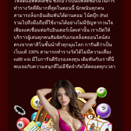
โหลดแอพพลิเคชั่น ซึ่งถือว่าเป็นแพลตฟอร์มในการ
ทำรางวัลที่ดีมากที่สุดในตอนนี้ นักพนันทุกคน
สามารถล็อกอินเดิมพันได้ผ่านคอม โน้ตบุ๊ก iPad
รวมไปถึงมือถือที่ใช้งานได้อย่างไม่มีปัญหากวนใจ
เพียงแค่เชื่อมต่อกับอินเตอร์เน็ตเท่านั้น เราเปิดให้
บริการผู้เล่นทุกคนสัมผัสกับเกมสล็อตออนไลน์ส่ง
ตรงจากคาสิโนชั้นนำทั่วทุกมุมโลก การันตีว่าเป็น
เว็บแท้ 100% สามารถทำรางวัลได้ไม่มีความเสี่ยง
ea88 win มีใบการันตีรับรองลงทุน เดิมพันกับเราที่นี่
พบเจอกับความสนุกที่ไม่มีขีดจำกัดได้ตลอดทุกเวลา