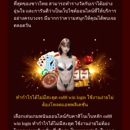
ที่สุดของชาวไทย สามารถทำรางวัลกับเราได้อย่าง
อุ่นใจ และการันตีว่าเป็นเว็บไซต์ออนไลน์ที่ให้บริการ
อย่างครบวงจร มีมากกว่าความสนุกให้คุณได้พบเจอ
ตลอดวัน
ทำกำไรได้ไม่มีสะดุด ea88 win login ใช้งานง่ายไม่
ต้องโหลดแอพพลิเคชั่น
เลือกเล่นเกมพนันออนไลน์กับคาสิโนเว็บหลัก ea88
win login ทำกำไรได้ไม่มีสะดุด ใช้งานง่ายไม่ต้อง