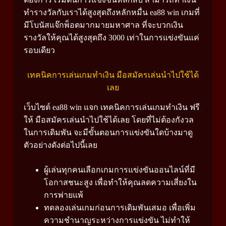
ทำรางวัลกับเราได้สูงสุดถึงหลักหมื่น ea88 win เกมที่
มีโบนัสแจ๊กพ็อตมากมายมหาศาล ที่จะบวกเงิน
รางวัลให้คุณได้สูงสุดถึง 3000 เท่าในการแข่งขันแค่
รอบเดียว
เทคนิคการเล่นเกมทำเงิน มือสมัครเล่นนำไปใช้ได้
เลย
เว็บไซต์ ea88 win แจก เทคนิคการเล่นเกมทำเงิน ฟรี
ให้ มือสมัครเล่นนำไปใช้ได้เลย โดยที่ไม่ต้องกังวล
ในการเดิมพัน จะมีขั้นตอนการแข่งขันใดบ้างมาดู
ตัวอย่างดังต่อไปนี้เลย
ผู้เล่นทุกคนเลือกเกมการแข่งขันออนไลน์ที่มี
โอกาสชนะสูง เพื่อทำให้คุณลดความเสี่ยงใน
การพ่ายแพ้
ทดลองเล่นเกมก่อนการเดิมพันเสมอ เพื่อเพิ่ม
ความชำนาญระหว่างการแข่งขัน ไม่ทำให้